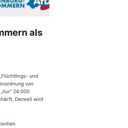
mmern als
Flüchtlings- und
ößenordnung von
 „nur“ 24.000
härft. Derweil wird
tischen